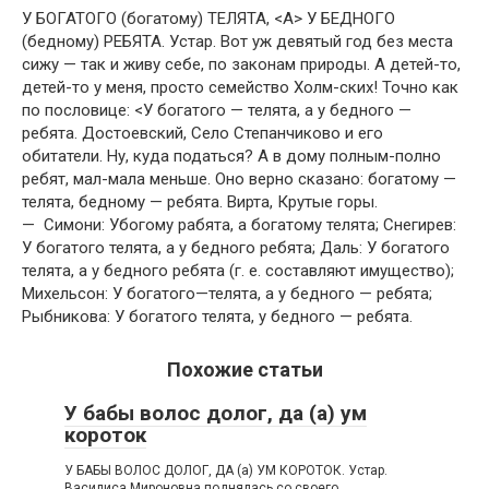
У БОГАТОГО (богатому) ТЕЛЯТА, <А> У БЕДНОГО
(бедному) РЕБЯТА. Устар. Вот уж девятый год без места
сижу — так и живу себе, по законам природы. А детей-то,
детей-то у меня, просто семейство Холм-ских! Точно как
по пословице: <У богатого — телята, а у бедного —
ребята. Достоевский, Село Степанчиково и его
обитатели. Ну, куда податься? А в дому полным-полно
ребят, мал-мала меньше. Оно верно сказано: богатому —
телята, бедному — ребята. Вирта, Крутые горы.
— Симони: Убогому рабята, а богатому телята; Снегирев:
У богатого телята, а у бедного ребята; Даль: У богатого
телята, а у бедного ребята (г. е. составляют имущество);
Михельсон: У богатого—телята, а у бедного — ребята;
Рыбникова: У богатого телята, у бедного — ребята.
Похожие статьи
У бабы волос долог, да (а) ум
короток
У БАБЫ ВОЛОС ДОЛОГ, ДА (а) УМ КОРОТОК. Устар.
Василиса Мироновна поднялась со своего