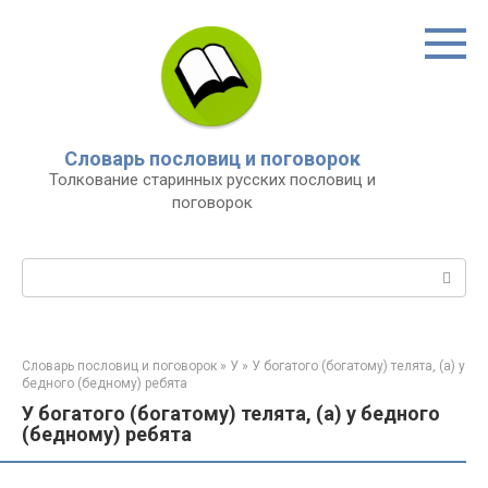
Перейти
к
контенту
Словарь пословиц и поговорок
Толкование старинных русских пословиц и
поговорок
Поиск:
Словарь пословиц и поговорок
»
У
»
У богатого (богатому) телята, (а) у
бедного (бедному) ребята
У богатого (богатому) телята, (а) у бедного
(бедному) ребята