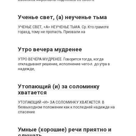
Ученье свет, (а) неученье тьма
УЧЕНЬЕ СВЕТ, <А> НЕУЧЕНЬЕ ТЬМА. Ср. Кто грамоте
горазд, тому не пропасть. Призвали на
Утро вечера мудренее
УТРО ВЕЧЕРА МУДРЕНЕЕ. Говорится тогда, когда
откладывают решение, исполнение чего-л. до утра в
надежде,
Утопающий (и) за соломинку
хватается
УТОПАЮЩИЙ <И> ЗА СОЛОМИНКУ ХВАТАЕТСЯ. В
безвыходном положении как к последней надежде на
спасение
Умные (хорошие) речи приятно и
слушать