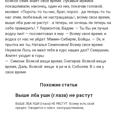
Всякое семя знает свое время. Лукавые мужики
покашливали; наконец, один из них, покачав головой,
молвил: <Пороть-то ты нас, брат, порол… да теперь-то ты
нас этим, любезный, не настращаешь!., всему свое время,
выше лба уши не растут… а теперь, не хочешь ли теперь на
себе примерить!..? Лермонтов, Вадим. — Ты бы уж лучше
водку пил! — посоветовал я ему. — Всему свое время: и
водка от нас не уйдет. Мамин-Сибиряк, Бойцы. — Эх, и
прытка же ты, Наталья Семеновна! Всему свое время.
Неужели Лось не ввел тебя в курс наших дел? Семушкин,
Алитет уходит в горы.
— Симони: Всякой вещи время; Снегирев: Всякой вещи
время; Даль: Всякой вещи в ре м я; Соболев: В с ем у
свое время.
Похожие статьи
Выше лба уши (глаза) не растут
ВЫШЕ ЛБА УШИ (глаза) НЕ РАСТУТ. Всему есть свой
предел. Говорится о чем-л. неосуществимом,