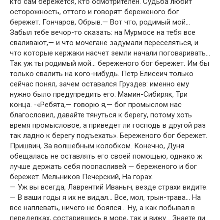
кто сам бережется, кто осмотрителен. Судьба любит
осторожность, оттого и говорят: береженого бог
бережет. Гончаров, Обрыв.— Вот что, родимый мой…
Забыл тебе вечор-то сказать: на Мурмосе на тебя все
сваливают,— и что мочегане задумали переселяться, и
что которые кержаки насчет земли начали поговаривать…
Так уж ты родимый мой… береженого бог бережет. Им бы
только свалить на кого-нибудь. Петр Елисеич только
сейчас понял, зачем оставался Груздев: именно ему
нужно было предупредить его. Мамин-Сибиряк, Три
конца. -«Ребята,— говорю я,— бог промыслом нас
благословил, давайте тянуться к берегу, потому хоть
время промысловое, а приведет ли господь в другой раз
так ладно к берегу подъехать». Береженого бог бережет.
Пришвин, За волшебным колобком. Конечно, Дуня
обещалась не оставлять его своей помощью, однако ж
лучше держать себя поопасливей — береженого и бог
бережет. Мельников Печерский, На горах.
— Уж вы всегда, Лаврентий Иваныч, везде страхи видите.
— В ваши годы я их не видал… Все, мол, трын-трава… На
все наплевать, ничего не боялся… Ну, а как побывал в
переделках, состарившись в море, так и вижу… Знаете ли