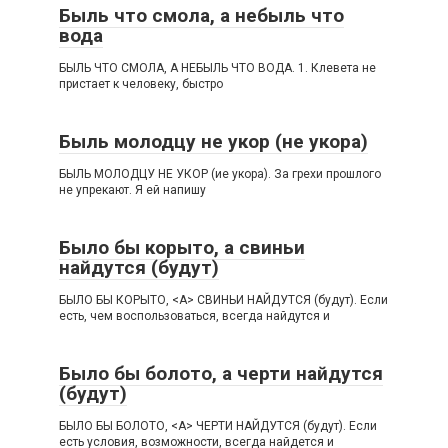
Быль что смола, а небыль что
вода
БЫЛЬ ЧТО СМОЛА, А НЕБЫЛЬ ЧТО ВОДА. 1. Клевета не
пристает к человеку, быстро
Быль молодцу не укор (не укора)
БЫЛЬ МОЛОДЦУ НЕ УКОР (ие укора). За грехи прошлого
не упрекают. Я ей напишу
Было бы корыто, а свиньи
найдутся (будут)
БЫЛО БЫ КОРЫТО, <А> СВИНЬИ НАЙДУТСЯ (будут). Если
есть, чем воспользоваться, всегда найдутся и
Было бы болото, а черти найдутся
(будут)
БЫЛО БЫ БОЛОТО, <А> ЧЕРТИ НАЙДУТСЯ (будут). Если
есть условия, возможности, всегда найдется и