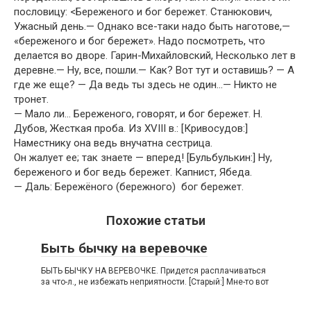
пословицу: <Береженого и бог бережет. Станюкович,
Ужасный день.— Однако все-таки надо быть наготове,—
«береженого и бог бережет». Надо посмотреть, что
делается во дворе. Гарин-Михайловский, Несколько лет в
деревне.— Ну, все, пошли.— Как? Вот тут и оставишь? — А
где же еще? — Да ведь ты здесь не один…— Никто не
тронет.
— Мало ли… Береженого, говорят, и бог бережет. Н.
Дубов, Жесткая проба. Из XVIII в.: [Кривосудов:]
Наместнику она ведь внучатна сестрица.
Он жалует ее; так знаете — вперед! [Бульбулькин:] Ну,
береженого и бог ведь бережет. Капнист, Ябеда.
— Даль: Бережёного (бережного) бог бережет.
Похожие статьи
Быть бычку на веревочке
БЫТЬ БЫЧКУ НА ВЕРЕВОЧКЕ. Придется расплачиваться
за что-л., не избежать неприятности. [Старый:] Мне-то вот