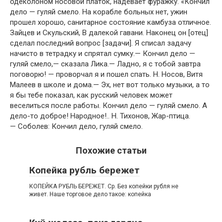
одеколоном носовой платок, надевает фуражку. «Кончил
дело — гуляй смело. На корабле больных нет, ужин
прошел хорошо, санитарное состояние камбуза отличное.
Зайцев и Скульский, В далекой гавани. Наконец он [отец]
сделал последний вопрос [задачи]. Я списал задачу
начисто в тетрадку и спрятал сумку.— Кончил дело —
гуляй смело,— сказала Лика.— Ладно, я с тобой завтра
поговорю! — проворчал я и пошел спать. Н. Носов, Витя
Малеев в школе и дома.— Эх, нет вот только музыки, а то
я бы тебе показал, как русский человек может
веселиться после работы. Кончил дело — гуляй смело. А
дело-то доброе! Народное!.. Н. Тихонов, Жар-птица.
— Соболев: Кончил дело, гуляй смело.
Похожие статьи
Копейка рубль бережет
КОПЕЙКА РУБЛЬ БЕРЕЖЕТ. Ср. Без копейки рубля не
живет. Наше торговое дело такое: копейка