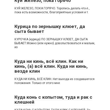
Куй железо, пока горячо
КУЙ ЖЕЛЕЗО, ПОКА ГОРЯЧО. Торопись делать что-л.,
пока есть возможности, благоприятные условия и т.
Курица по зернышку клюет, да
сыта бывает
КУРОЧКА (курица) ПО ЗЕРНЫШКУ КЛЮЕТ, ДА СЫТА
БЫВАЕТ.Можно (или нужно) довольствоваться и малым,
из
Куда ни кинь, всё клин. Как ни
кинь, (а) всё клин. Куда ни кинь,
везде клин
КУДА НИ КИНЬ, ВСЁ КЛИН. Нет выхода из создавшегося
положения. Только от этого мне
Куда конь с копытом, туда и рак с
клешней