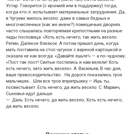
Устар. Говорится (с иронией или в поддержку) тогда,
когда кто-л. испытывает материальные затруднения. Да,
в Чугуеве жилось весело: даже в самых бедных и
многочисленных (как же иначе?) помещичьих дворнях
часто слышалась повторяемая крепостными на разные
лады пословица: «Хоть есть нечего, так жить весело.
Репин, Далекое близкое. А потом пришел день, когда
мать поставила на стол чугунок с вареной картошкой и
сказала не как всегда: «Давайте ешьте!» — а по-чудному:
«Пост так пост! Святые постились и нам велели! Хоть
есть нечего, зато жить весело». А. Васильев, В час дня,
ваше превосходительство… На дороге показались трое
мальчишек… Шли все трое вприпрыжку.— Ишь ты,
посвистывает. Есть нечего, да жить весело. С. Марвич,
Сыновья идут дальше.
— Даль: Есть нечего, да жить весело; Хоть есть нечего,
да жить весело.