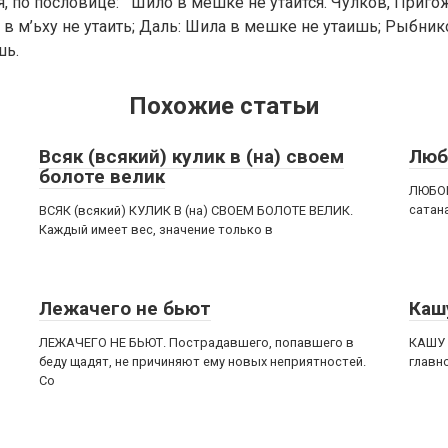
, по пословице: Шило в мешке не утаится. Чулков, Пригож
в м’ьху не утаить; Даль: Шила в мешке не утаишь; Рыбник
шь.
Похожие статьи
Всяк (всякий) кулик в (на) своем
Люб
болоте велик
ЛЮБОВ
сатан
ВСЯК (всякий) КУЛИК В (на) СВОЕМ БОЛОТЕ ВЕЛИК.
Каждый имеет вес, значение только в
Лежачего не бьют
Каш
ЛЕЖАЧЕГО НЕ БЬЮТ. Пострадавшего, попавшего в
КАШУ 
беду щадят, не причиняют ему новых неприятностей.
главн
Со