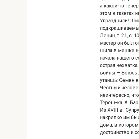
а какой-то генер
этом в газетах 
Упразднили! Ши
подкрашиваемых
Ленин, т. 21, с.
мастер он был о
шила в мешке не
начала нашего с
острая нехватка
войны.— Боюсь 
утаишь: Семен в
Честный человек
неинтересно, чт
Тереш-ка. А. Ба
Из XVIII в.: Суп
накрепко им был
дома, в котором
достоинство и с