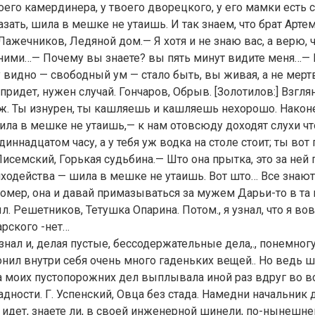
моего камердинера, у твоего дворецкого, у его мамки есть 
азать, шила в мешке не утаишь. И так знаем, что брат Арте
 Лажечников, Ледяной дом.— Я хотя и не знаю вас, а верю, 
 ними…— Почему вы знаете? вы пять минут видите меня…—
у видно — свободный ум — стало быть, вы живая, а не мертв
придет, нужен случай. Гончаров, Обрыв. [Золотилов:] Взглян
ож. Ты изнурен, ты кашляешь и кашляешь нехорошо. Након
ила в мешке не утаишь,— к нам отовсюду доходят слухи чт
диннадцатом часу, а у тебя уж водка на столе стоит; ты во
семский, Горькая судьбина.— Што она прытка, это за ней п
иходейства — шила в мешке не утаишь. Вот што… Все знают
омер, она и давай примазываться за мужем Дарьи-то в та 
. Решетников, Тетушка Опарина. Потом., я узнал, что я вов
арского -нет…
 знал и, делая пустые, бессодержательные дела,., понемног
нил внутри себя очень много гаденьких вещей.. Но ведь 
а моих пустопорожних дел выплывала иной раз вдруг во в
дности. Г. Успенский, Овца без стада. Намедни начальник
идет, знаете ли, в своей инженерной шинели, по-нынешнем