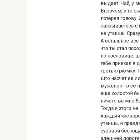
выдает. Чай, у 
Впрочем, и то ск
потерял голову.
связываетесь с
не утаишь. Сраз
А остальное все 
что ты стал пох
по пословице: ш
тебе приехал в о
третью рюмку. Пи
што насчет ее л
муженек-то ее п
еще холостой был
ничего во мне б
Тогда я этого не
каждый час хоро
утаишь, и правд
суровой беспоща
здешней дороге 