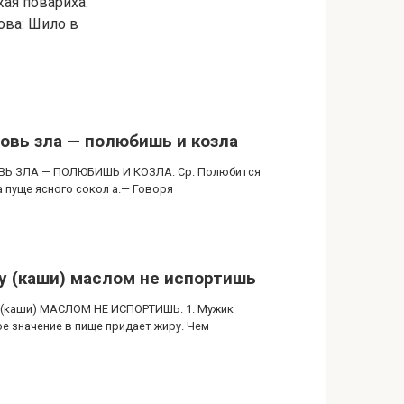
ая повариха.
ова: Шило в
овь зла — полюбишь и козла
Ь ЗЛА — ПОЛЮБИШЬ И КОЗЛА. Ср. Полюбится
а пуще ясного сокол а.— Говоря
у (каши) маслом не испортишь
(каши) МАСЛОМ НЕ ИСПОРТИШЬ. 1. Мужик
ое значение в пище придает жиру. Чем