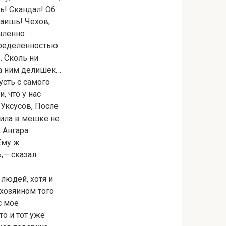
ь! Скандал! Об
таишь! Чехов,
шленно
ределенностью.
ь. Сколь ни
за ним делишек…
усть с самого
, что у нас
 Уксусов, После
ила в мешке не
 Ангара.
Ему ж
,— сказал
 людей, хотя и
 хозяином того
с мое
то и тот уже