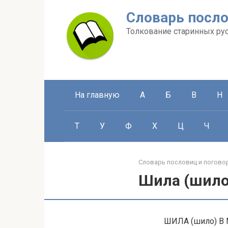
Перейти
Словарь посло
к
контенту
Толкование старинных ру
На главную
А
Б
В
Н
Т
У
Ф
Х
Ц
Ч
Словарь пословиц и погово
Шила (шило
ШИЛА (шило) В 