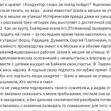
ал и кричит: <Кондуктор, скоро ли поезд пойдет?. Вцепилис
нельзя писать, но ведь… всем известно! Шила в мешке не у
ла в мешке не утаишь! Историческая правда даже из умы
 рассказов трех-четырех лиц выступает с достаточной оп
 102. Как ни крути, Екатерина ехала его [Потемкина] проверят
тводить ей глаза — за последнее время таких накопилось 
 утаишь! Форш, Радищев. Думается, Сергей Платонович, п
ерийного производства знают и в Москве и в обкоме партии
 квалифицированных рабочих. Шила в мешке не утаишь. И.
дипломатических осложнений с начальством, а впрочем, ш
месте с цепями выудил на Байкале свое счастье. Ф. Таурин,
 весь наружу. А подлый свою подлость поглубже прячет. 
обы его подлость люди увидели.— Шило в мешке не утаишь
рышников, Кто честен и смел.
руга не умедлила подозревать своего сожителя и, у ведав от
о заказано сказывать о моем пребывании, послала она за
 я находилась, и без дальних околичностей разобрала тотча
огласилась с хозяином выведать то совершенно для того, ч