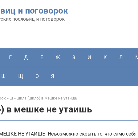
виц и поговорок
сских пословиц и поговорок
Г
Д
Е
Ж
З
И
К
Л
Ш
Щ
Э
Я
рок
»
Ш
»
Шила (шило) в мешке не утаишь
) в мешке не утаишь
МЕШКЕ НЕ УТАИШЬ. Невозможно скрыть то, что само себя 