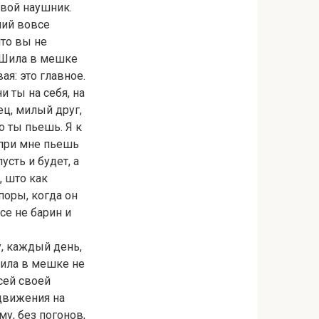
свой наушник.
мий вовсе
что вы не
 Шила в мешке
ая: это главное.
и ты на себя, на
ец, милый друг,
о ты пьешь. Я к
т при мне пьешь
усть и будет, а
, што как
поры, когда он
се не барин и
у, каждый день,
шила в мешке не
сей своей
 движения на
у, без погонов,