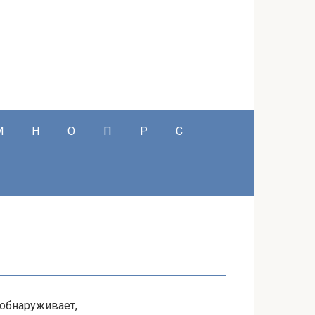
М
Н
О
П
Р
С
обнаруживает,