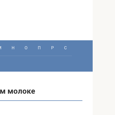
М
Н
О
П
Р
С
ном молоке