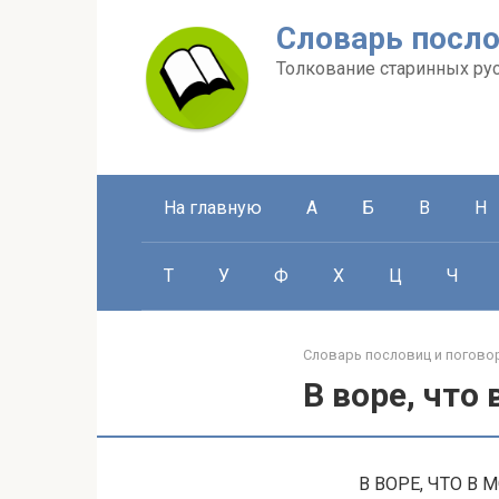
Перейти
Словарь посло
к
контенту
Толкование старинных ру
На главную
А
Б
В
Н
Т
У
Ф
Х
Ц
Ч
Словарь пословиц и погово
В воре, что 
В ВОРЕ, ЧТО В 