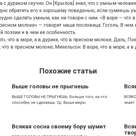
 а с дураком скучно. Он [Крылов] знал, что с умным челов
удно обратить его к хорошему поведенью, если сумеешь ум
рудно сделать умным, как ни говори с ним. <В воре — что в
пресном молоке» — говорит наша пословица. Гоголь, В чем 
й поэзии и в чем ее особенность.
t», что в море, а в дураке, что в пресном молоке; Даль, Поел
, что в пресном молоке; Михельсон: В воре, что в море, а в 
.
Похожие статьи
Выше головы не прыгнешь
Вся
ВЫШЕ ГОЛОВЫ НЕ ПРЫГНЕШЬ. Больше того, на что
ВСЯКО
способен, не сделаешь. Ср. Выше меры
знает
Всякая сосна своему бору шумит
Вся
тво