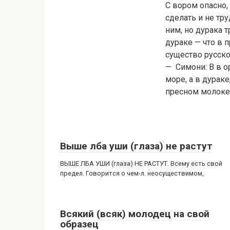
С вором опасно,
сделать и не тр
ним, но дурака т
дураке — что в 
существо русско
— Симони: В в op
море, а в дураке
пресном молоке
Выше лба уши (глаза) не растут
ВЫШЕ ЛБА УШИ (глаза) НЕ РАСТУТ. Всему есть свой
предел. Говорится о чем-л. неосуществимом,
Всякий (всяк) молодец на свой
образец