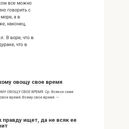
еком все можно
но говорить с
 море, а в
же, наконец,
.: В воре, что в
дураке, что в
кому овощу свое время
МУ ОВОЩУ СВОЕ ВРЕМЯ. Ср. Всякое семя
 свое время; Всему свое время. —
к правду ищет, да не всяк ее
рит