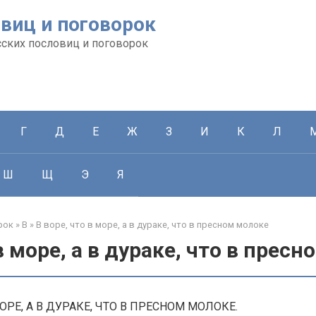
виц и поговорок
сских пословиц и поговорок
Г
Д
Е
Ж
З
И
К
Л
Ш
Щ
Э
Я
рок
»
В
»
В воре, что в море, а в дураке, что в пресном молоке
в море, а в дураке, что в прес
МОРЕ, А В ДУРАКЕ, ЧТО В ПРЕСНОМ МОЛОКЕ.