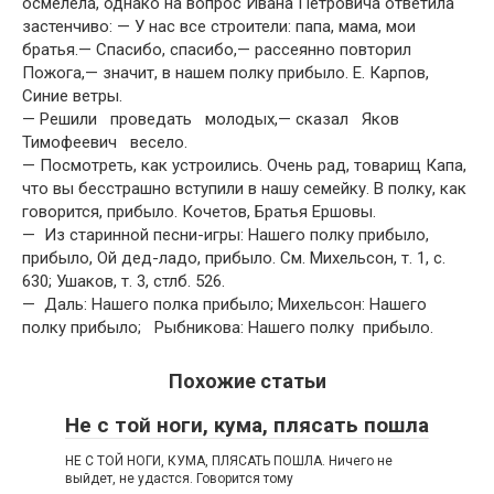
осмелела, однако на вопрос Ивана Петровича ответила
застенчиво: — У нас все строители: папа, мама, мои
братья.— Спасибо, спасибо,— рассеянно повторил
Пожога,— значит, в нашем полку прибыло. Е. Карпов,
Синие ветры.
— Решили проведать молодых,— сказал Яков
Тимофеевич весело.
— Посмотреть, как устроились. Очень рад, товарищ Капа,
что вы бесстрашно вступили в нашу семейку. В полку, как
говорится, прибыло. Кочетов, Братья Ершовы.
— Из старинной песни-игры: Нашего полку прибыло,
прибыло, Ой дед-ладо, прибыло. См. Михельсон, т. 1, с.
630; Ушаков, т. 3, стлб. 526.
— Даль: Нашего полка прибыло; Михельсон: Нашего
полку прибыло; Рыбникова: Нашего полку прибыло.
Похожие статьи
Не с той ноги, кума, плясать пошла
НЕ С ТОЙ НОГИ, КУМА, ПЛЯСАТЬ ПОШЛА. Ничего не
выйдет, не удастся. Говорится тому