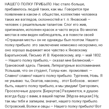
НАШЕГО ПОЛКУ ПРИБЫЛО. Нас стало больше,
прибавилось людей таких, как мы. Говорится при
появлении в каком-л. обществе, коллективе человека
таких же взглядов, склонностей и т. п. Яновский —
человек с решительным талантом. Слог его жив,
оригинален, исполнен красок и часто вкуса. Во многих
местах в нем виден наблюдатель, и в повести своей
<Страшная месть» он не однажды был поэтом. Нашего
полку прибыло: это заключение немножко нескромно, но
оно хорошо выражает мое чувство к Яновскому.
Баратынский, Письмо И. В. Киреевскому, апр.— май 1832.
— Нашего полку прибыло,— сказал мне Белинский,—
Грановский здесь. Панаев, Литературные воспоминания.
Услышав, что он студент, Голуш-кин.. промолвил: —
Славно! славно! нашего полку прибыло. Тургенев, Новь. Я
не унываю: ты, Окатов, наконец… этот Бобохов… может
быть, нашего полку прибыло, и мы увидим! Григорович,
Проселочные дороги. [Беркутов:] Разумеется, я душою
всегда буду с вами, в вашей партии. [Мурза-вецкая:] Ну,
так мы тебя и запишем; значит, нашего полку прибыло.
Островский, Волки и овцы.— Нашего полку прибыло! Вот