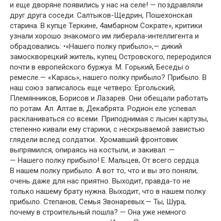
и еще дворяне появились у нас на селе! — поздравляли
друг друга соседи. Салтыков-Щедрин, Пошехонская
старина. В купце Теркине, 4амбарном Сократе», критики
узнали хорошо знакомого им либерала-интеллигента и
обрадовались: •«Нашего полку прибыло»,— дикий
замоскворецкий житель, купец Островского, переродился
почти в европейского буржуа. М. Горький, Беседы о
ремесле.— «Карась», нашего полку прибыло? Прибыло. В
наш союз записалось еще четверо: Ергольский,
Племянников, Борисов и Лазарев. Они обещали работать
по ротам. Ал. Алтае в, Декабрята. Родион еле успевал
раскланиваться со всеми. Приподнимая с лысин картузы,
степенно кивали ему старики, с нескрываемой завистью
глядели вслед солдатки.. Хромавший фронтовик
выпрямился, опираясь на костыли, и закивал: —
— Нашего полку прибыло! Е. Мальцев, От всего сердца.
В нашем полку прибыло. А вот то, что и вы это поняли,
очень даже для нас приятно. Выходит, правда-то не
только нашему брату нужна. Выходит, что в нашем полку
прибыло. Степанов, Семья Звонаревых.— Ты, Шура,
почему в строительный пошла? — Она уже немного